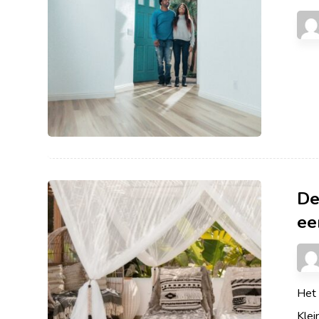
De
ee
Het 
Klei