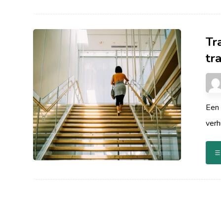
Tr
tr
Een 
verh