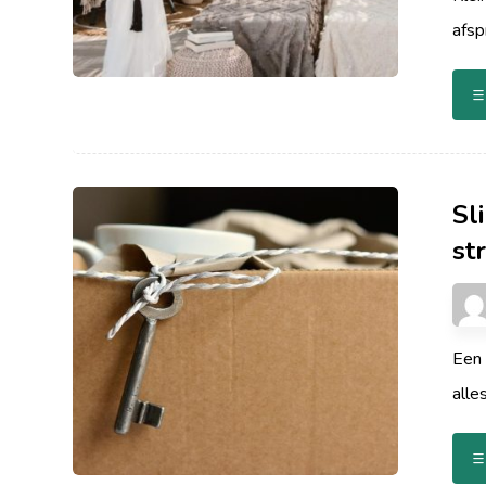
afsp
Sl
st
Een 
alle