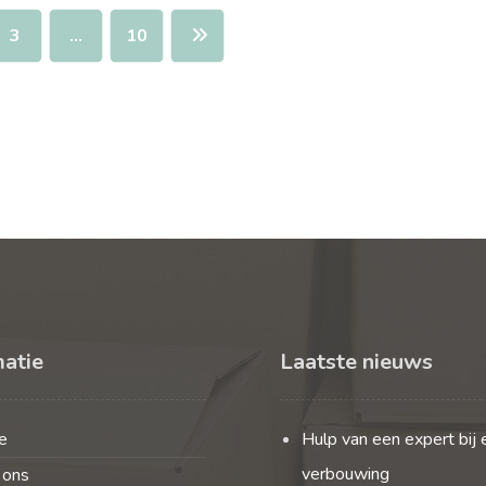
3
…
10
matie
Laatste nieuws
e
Hulp van een expert bij 
verbouwing
 ons